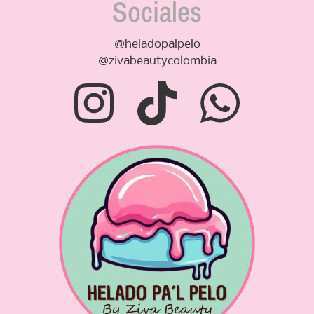
Sociales
@heladopalpelo
@zivabeautycolombia