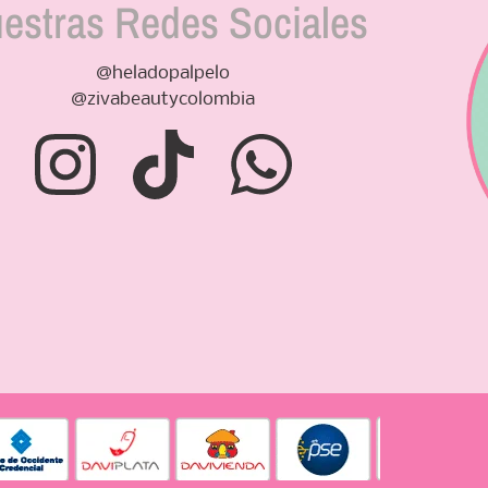
estras Redes Sociales
@heladopalpelo
@zivabeautycolombia