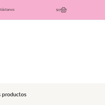
$
0
táctanos
s productos