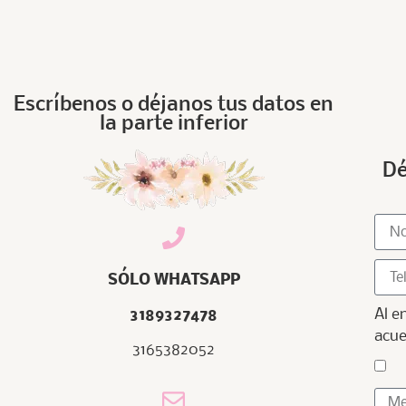
Escríbenos o déjanos tus datos en
la parte inferior
Dé
SÓLO WHATSAPP
Al e
3189327478
acue
3165382052