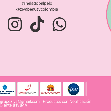
@heladopalpelo
@zivabeautycolombia
grupoziva@gmail.com
| Productos con Notificación
SO) ante INVIMA