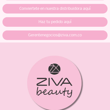
Conviertete en nuestra distribuidora aquí
Haz tu pedido aquí
Gerentenegocios@ziva.com.co