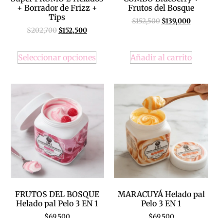
+ Borrador de Frizz +
Frutos del Bosque
Tips
$
152,500
$
139,000
$
202,700
$
152,500
Seleccionar opciones
Añadir al carrito
FRUTOS DEL BOSQUE
MARACUYÁ Helado pal
Helado pal Pelo 3 EN 1
Pelo 3 EN 1
$
69,500
$
69,500