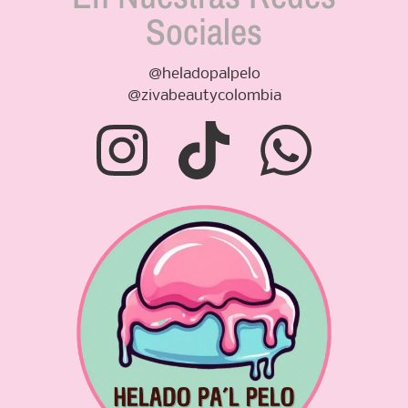
Sociales
@heladopalpelo
@zivabeautycolombia